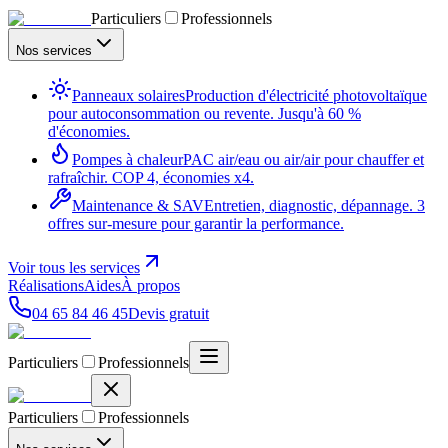
Particuliers
Professionnels
Nos services
Panneaux solaires
Production d'électricité photovoltaïque
pour autoconsommation ou revente. Jusqu'à 60 %
d'économies.
Pompes à chaleur
PAC air/eau ou air/air pour chauffer et
rafraîchir. COP 4, économies x4.
Maintenance & SAV
Entretien, diagnostic, dépannage. 3
offres sur-mesure pour garantir la performance.
Voir tous les services
Réalisations
Aides
À propos
04 65 84 46 45
Devis gratuit
Particuliers
Professionnels
Particuliers
Professionnels