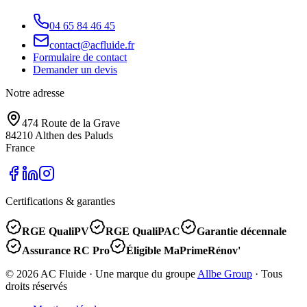
04 65 84 46 45
contact@acfluide.fr
Formulaire de contact
Demander un devis
Notre adresse
474 Route de la Grave
84210
Althen des Paluds
France
Certifications & garanties
RGE QualiPV
RGE QualiPAC
Garantie décennale
Assurance RC Pro
Éligible MaPrimeRénov'
©
2026
AC Fluide
· Une marque du groupe
Allbe Group
· Tous
droits réservés