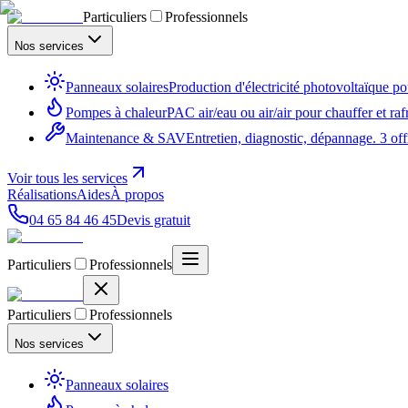
Particuliers
Professionnels
Nos services
Panneaux solaires
Production d'électricité photovoltaïque 
Pompes à chaleur
PAC air/eau ou air/air pour chauffer et ra
Maintenance & SAV
Entretien, diagnostic, dépannage. 3 of
Voir tous les services
Réalisations
Aides
À propos
04 65 84 46 45
Devis gratuit
Particuliers
Professionnels
Particuliers
Professionnels
Nos services
Panneaux solaires