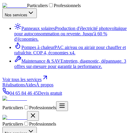
Particuliers
Professionnels
Nos services
Panneaux solaires
Production d'électricité photovoltaïque
pour autoconsommation ou revente. Jusqu'à 60 %
d'économies.
Pompes à chaleur
PAC air/eau ou air/air pour chauffer et
rafraîchir. COP 4, économies x4.
Maintenance & SAV
Entretien, diagnostic, dépannage. 3
offres sur-mesure pour garantir la performance.
Voir tous les services
Réalisations
Aides
À propos
04 65 84 46 45
Devis gratuit
Particuliers
Professionnels
Particuliers
Professionnels