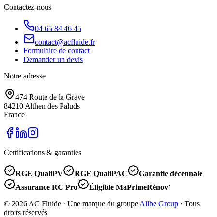
Contactez-nous
04 65 84 46 45
contact@acfluide.fr
Formulaire de contact
Demander un devis
Notre adresse
474 Route de la Grave
84210
Althen des Paluds
France
Certifications & garanties
RGE QualiPV
RGE QualiPAC
Garantie décennale
Assurance RC Pro
Éligible MaPrimeRénov'
©
2026
AC Fluide
· Une marque du groupe
Allbe Group
· Tous
droits réservés