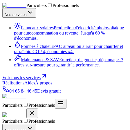
Particuliers
Professionnels
Nos services
Panneaux solaires
Production d'électricité photovoltaïque
pour autoconsommation ou revente. Jusqu'à 60 %
d'économies.
Pompes à chaleur
PAC air/eau ou air/air pour chauffer et
rafraîchir. COP 4, économies x4.
Maintenance & SAV
Entretien, diagnostic, dépannage. 3
offres sur-mesure pour garantir la performance.
Voir tous les services
Réalisations
Aides
À propos
04 65 84 46 45
Devis gratuit
Particuliers
Professionnels
Particuliers
Professionnels