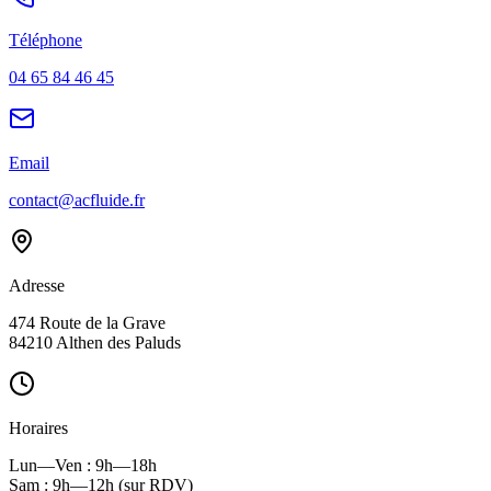
Téléphone
04 65 84 46 45
Email
contact@acfluide.fr
Adresse
474 Route de la Grave
84210
Althen des Paluds
Horaires
Lun—Ven : 9h—18h
Sam : 9h—12h (sur RDV)