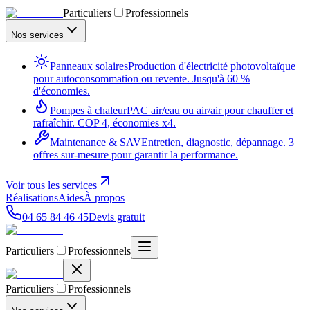
Particuliers
Professionnels
Nos services
Panneaux solaires
Production d'électricité photovoltaïque
pour autoconsommation ou revente. Jusqu'à 60 %
d'économies.
Pompes à chaleur
PAC air/eau ou air/air pour chauffer et
rafraîchir. COP 4, économies x4.
Maintenance & SAV
Entretien, diagnostic, dépannage. 3
offres sur-mesure pour garantir la performance.
Voir tous les services
Réalisations
Aides
À propos
04 65 84 46 45
Devis gratuit
Particuliers
Professionnels
Particuliers
Professionnels